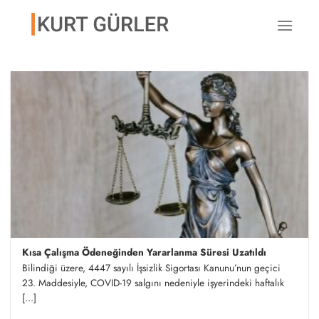
İçeriğe
atla
Kısa Çalışma Ödeneğinden Yararlanma Süresi Uzatıldı
Bilindiği üzere, 4447 sayılı İşsizlik Sigortası Kanunu’nun geçici
23. Maddesiyle, COVID-19 salgını nedeniyle işyerindeki haftalık
[...]