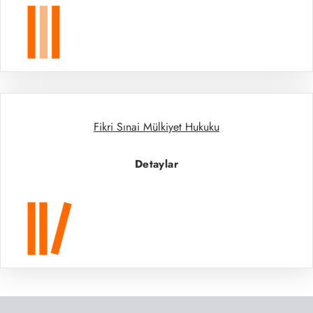
Fikri Sınai Mülkiyet Hukuku
Detaylar