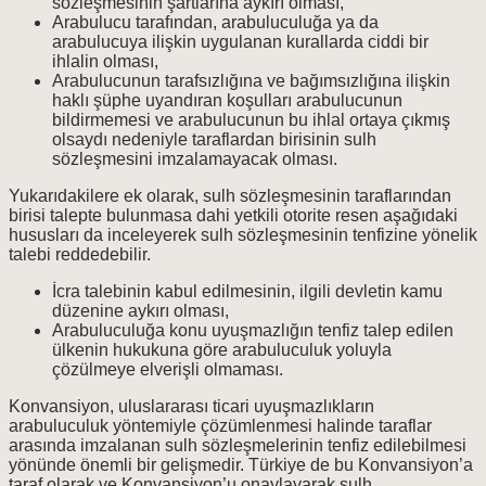
sözleşmesinin şartlarına aykırı olması,
Arabulucu tarafından, arabuluculuğa ya da
arabulucuya ilişkin uygulanan kurallarda ciddi bir
ihlalin olması,
Arabulucunun tarafsızlığına ve bağımsızlığına ilişkin
haklı şüphe uyandıran koşulları arabulucunun
bildirmemesi ve arabulucunun bu ihlal ortaya çıkmış
olsaydı nedeniyle taraflardan birisinin sulh
sözleşmesini imzalamayacak olması.
Yukarıdakilere ek olarak, sulh sözleşmesinin taraflarından
birisi talepte bulunmasa dahi yetkili otorite resen aşağıdaki
hususları da inceleyerek sulh sözleşmesinin tenfizine yönelik
talebi reddedebilir.
İcra talebinin kabul edilmesinin, ilgili devletin kamu
düzenine aykırı olması,
Arabuluculuğa konu uyuşmazlığın tenfiz talep edilen
ülkenin hukukuna göre arabuluculuk yoluyla
çözülmeye elverişli olmaması.
Konvansiyon, uluslararası ticari uyuşmazlıkların
arabuluculuk yöntemiyle çözümlenmesi halinde taraflar
arasında imzalanan sulh sözleşmelerinin tenfiz edilebilmesi
yönünde önemli bir gelişmedir. Türkiye de bu Konvansiyon’a
taraf olarak ve Konvansiyon’u onaylayarak sulh