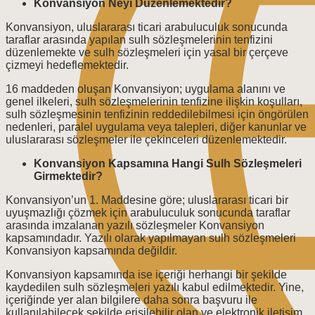
Konvansiyon Neyi Düzenlemektedir?
Konvansiyon, uluslararası ticari arabuluculuk sonucunda
taraflar arasında yapılan sulh sözleşmelerinin tenfizini
düzenlemekte ve sulh sözleşmeleri için yasal bir çerçeve
çizmeyi hedeflemektedir.
16 maddeden oluşan Konvansiyon; uygulama alanını ve
genel ilkeleri, sulh sözleşmelerinin tenfizine ilişkin koşulları,
sulh sözleşmesinin tenfizinin reddedilebilmesi için öngörülen
nedenleri, paralel uygulama veya talepleri, diğer kanunlar ve
uluslararası sözleşmeler ile çekinceleri düzenlemektedir.
Konvansiyon Kapsamına Hangi Sulh Sözleşmeleri
Girmektedir?
Konvansiyon’un 1. Maddesine göre; uluslararası ticari bir
uyuşmazlığı çözmek için arabuluculuk sonucunda taraflar
arasında imzalanan yazılı sözleşmeler Konvansiyon
kapsamındadır. Yazılı olarak yapılmayan sulh sözleşmeleri
Konvansiyon kapsamında değildir.
Konvansiyon kapsamında ise içeriği herhangi bir şekilde
kaydedilen sulh sözleşmeleri yazılı kabul edilmektedir. Yine,
içeriğinde yer alan bilgilere daha sonra başvuru ile
kullanılabilecek şekilde erişilebilir olan ve elektronik iletişim