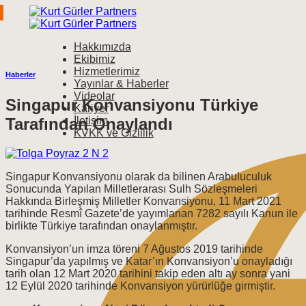
İçeriğe
atla
Hakkımızda
Ekibimiz
Hizmetlerimiz
Haberler
Yayınlar & Haberler
Videolar
Singapur Konvansiyonu Türkiye
Kariyer
Tarafından Onaylandı
İletişim
KVKK ve Gizlilik
Singapur Konvansiyonu olarak da bilinen Arabuluculuk
Sonucunda Yapılan Milletlerarası Sulh Sözleşmeleri
Hakkında Birleşmiş Milletler Konvansiyonu, 11 Mart 2021
tarihinde Resmî Gazete’de yayımlanan 7282 sayılı Kanun ile
birlikte Türkiye tarafından onaylanmıştır.
Konvansiyon’un imza töreni 7 Ağustos 2019 tarihinde
Singapur’da yapılmış ve Katar’ın Konvansiyon’u onayladığı
tarih olan 12 Mart 2020 tarihini takip eden altı ay sonra yani
12 Eylül 2020 tarihinde Konvansiyon yürürlüğe girmiştir.