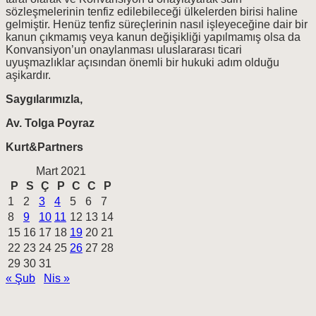
sözleşmelerinin tenfiz edilebileceği ülkelerden birisi haline
gelmiştir. Henüz tenfiz süreçlerinin nasıl işleyeceğine dair bir
kanun çıkmamış veya kanun değişikliği yapılmamış olsa da
Konvansiyon’un onaylanması uluslararası ticari
uyuşmazlıklar açısından önemli bir hukuki adım olduğu
aşikardır.
Saygılarımızla,
Av. Tolga Poyraz
Kurt&Partners
Mart 2021
P
S
Ç
P
C
C
P
1
2
3
4
5
6
7
8
9
10
11
12
13
14
15
16
17
18
19
20
21
22
23
24
25
26
27
28
29
30
31
« Şub
Nis »