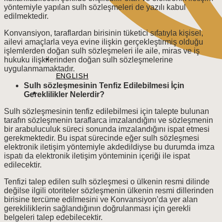
yöntemiyle yapılan sulh sözleşmeleri de yazılı kabul
edilmektedir.
Konvansiyon, taraflardan birisinin tüketici sıfatıyla kişisel,
ailevi amaçlarla veya evine ilişkin gerçekleştirmiş olduğu
işlemlerden doğan sulh sözleşmeleri ile aile, miras ve iş
hukuku ilişkilerinden doğan sulh sözleşmelerine
uygulanmamaktadır.
ENGLISH
Sulh sözleşmesinin Tenfiz Edilebilmesi İçin
Gereklilikler Nelerdir?
Sulh sözleşmesinin tenfiz edilebilmesi için talepte bulunan
tarafın sözleşmenin taraflarca imzalandığını ve sözleşmenin
bir arabuluculuk süreci sonunda imzalandığını ispat etmesi
gerekmektedir. Bu ispat sürecinde eğer sulh sözleşmesi
elektronik iletişim yöntemiyle akdedildiyse bu durumda imza
ispatı da elektronik iletişim yönteminin içeriği ile ispat
edilecektir.
Tenfizi talep edilen sulh sözleşmesi o ülkenin resmi dilinde
değilse ilgili otoriteler sözleşmenin ülkenin resmi dillerinden
birisine tercüme edilmesini ve Konvansiyon’da yer alan
gerekliliklerin sağlandığının doğrulanması için gerekli
belgeleri talep edebilecektir.