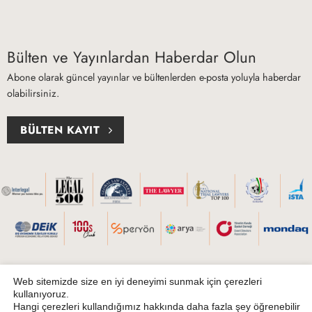
Bülten ve Yayınlardan Haberdar Olun
Abone olarak güncel yayınlar ve bültenlerden e-posta yoluyla haberdar
olabilirsiniz.
BÜLTEN KAYIT
Web sitemizde size en iyi deneyimi sunmak için çerezleri
kullanıyoruz.
Hangi çerezleri kullandığımız hakkında daha fazla şey öğrenebilir
Genel Aydınlatma Metni
Çerez Tercihleri
Hüküm ve Koşullar
KVKK
|
|
|