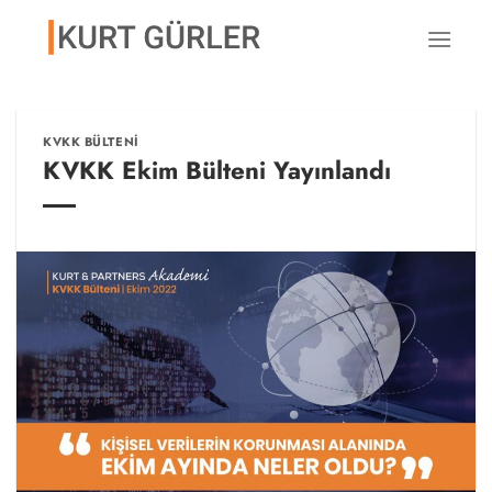
İçeriğe
atla
KVKK BÜLTENI
KVKK Ekim Bülteni Yayınlandı