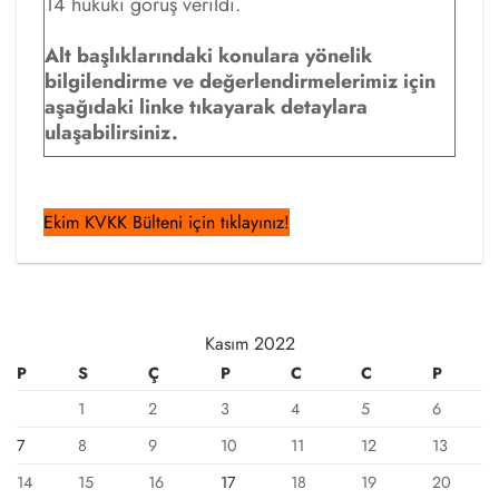
14 hukuki görüş verildi.
Alt başlıklarındaki konulara yönelik
bilgilendirme ve değerlendirmelerimiz için
aşağıdaki linke tıkayarak detaylara
ulaşabilirsiniz.
Ekim KVKK Bülteni için tıklayınız!
Kasım 2022
P
S
Ç
P
C
C
P
1
2
3
4
5
6
7
8
9
10
11
12
13
14
15
16
17
18
19
20