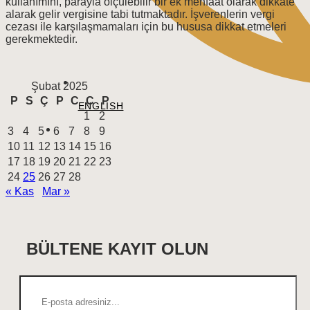
kullanımını, parayla ölçülebilir bir ek menfaat olarak dikkate
alarak gelir vergisine tabi tutmaktadır. İşverenlerin vergi
cezası ile karşılaşmamaları için bu hususa dikkat etmeleri
gerekmektedir.
Şubat 2025
P
S
Ç
P
C
C
P
ENGLISH
1
2
3
4
5
6
7
8
9
10
11
12
13
14
15
16
17
18
19
20
21
22
23
24
25
26
27
28
« Kas
Mar »
BÜLTENE KAYIT OLUN