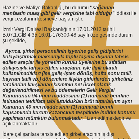
Hazine ve Maliye Bakanlığı, bu durumu ‘‘
sağlanan
menfaatin maaş gibi gelir vergisine tabi olduğu’’
iddiası ile
vergi cezalarını kesmeye başlamıştır.
İzmir Vergi Dairesi Başkanlığı’nın 17.01.2012 tarihli
B.07.1.GİB.4.35.16.01-176300-48 sayılı özelgesinde durum
şu şekilde,
‘‘
Ayrıca, şirket personelinin işyerine geliş gidişlerini
kolaylaştırmak maksadıyla toplu taşıma dışında tahsis
edilen araçlar ile yönetim kurulu üyelerine bu sıfatları
dolayısıyla tahsis edilen araçların, işle ilgili olarak
kullanılmadıkları (işe geliş-işten dönüş, hafta sonu tatili,
bayram tatili vb.) dönemlere ilişkin giderlerden şirketiniz
tarafından karşılanan kısmının net ücret olarak
değerlendirilmesi ve bu ödemelerin Gelir Vergisi
Kanununun 94 üncü maddesinin (1) numaralı bendine
istinaden tevkifata tabi tutuldukları brüt tutarlarının aynı
Kanunun 40 ıncı maddesinin (1) numaralı bendi
kapsamında kurum kazancının tespitinde indirim konusu
yapılması mümkün bulunmaktadır
.’’ izah edilmektedir ve
açıklanmaktadır.
İdare çalışanlara tahsis edilen şirket aracının iş dışı