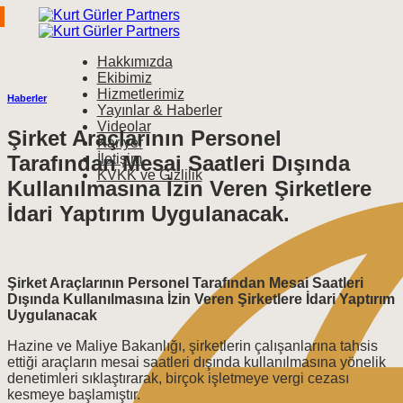
İçeriğe
atla
Hakkımızda
Ekibimiz
Hizmetlerimiz
Haberler
Yayınlar & Haberler
Videolar
Şirket Araçlarının Personel
Kariyer
Tarafından Mesai Saatleri Dışında
İletişim
KVKK ve Gizlilik
Kullanılmasına İzin Veren Şirketlere
İdari Yaptırım Uygulanacak.
Şirket Araçlarının Personel Tarafından Mesai Saatleri
Dışında Kullanılmasına İzin Veren Şirketlere İdari Yaptırım
Uygulanacak
Hazine ve Maliye Bakanlığı, şirketlerin çalışanlarına tahsis
ettiği araçların mesai saatleri dışında kullanılmasına yönelik
denetimleri sıklaştırarak, birçok işletmeye vergi cezası
kesmeye başlamıştır.