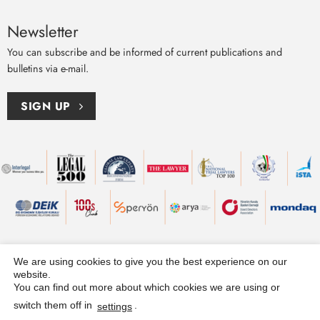
Newsletter
You can subscribe and be informed of current publications and
bulletins via e-mail.
SIGN UP
We are using cookies to give you the best experience on our
website.
You can find out more about which cookies we are using or
Genel Aydınlatma Metni
Çerez Tercihleri
Hüküm ve Koşullar
KVKK
|
|
|
switch them off in
.
ve Gizlilik
settings