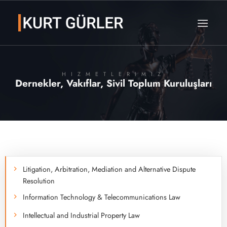
Skip
to
content
HIZMETLERIMIZ
Dernekler, Vakıflar, Sivil Toplum Kuruluşları
Litigation, Arbitration, Mediation and Alternative Dispute
Resolution
Information Technology & Telecommunications Law
Intellectual and Industrial Property Law